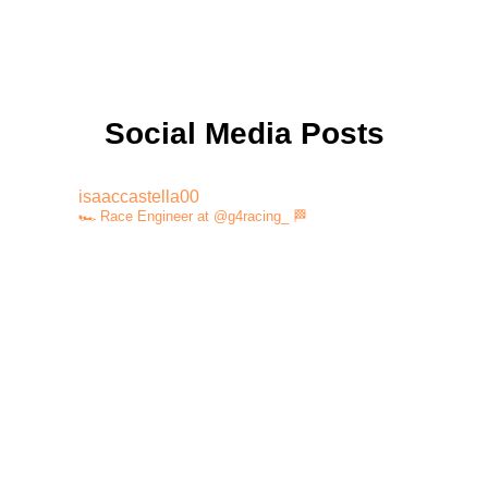
Social Media Posts
isaaccastella00
🏎️ Race Engineer at @g4racing_ 🏁