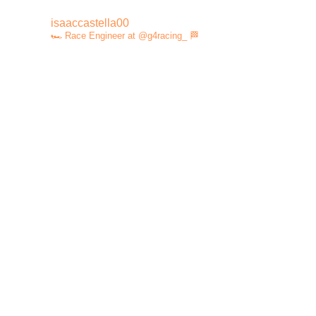
isaaccastella00
🏎️ Race Engineer at @g4racing_ 🏁